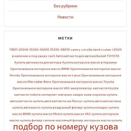
Без рубрики
Новости
МЕТКИ
17801-20040
35330-06010
35330-08010
camry
corolla
land cruiser
LEXUS
в наличии и под заказ
rav4
Автозапчасти для автомобилей TOYOTA
Купить автомасла для мотора
Купить моторное масло в Украине
Оригинальное моторное масло BMW
Оригинальное моторное масло
Honda
Оригинальное моторное масло Lexus
Оригинальное моторное
масло Mercedes-Benz
Оригинальное моторное масло Toyota
Оригинальное моторное масло VAG
амортизатор
запчасти toyota
запчасти тойота
интернет-магазин
камри
киев
королла
купить
автозапчасти
купить автозапчасти на Лексус
купить автозапчастини
купить автомасло
купить воздушный фильтр
купить колодки
купить
масло BMW
купить масло Motul
купить масло VAG
купить моторное
масло
купить фильтр салона
масляный фильтр
моторное масло купить
подбор по номеру кузова