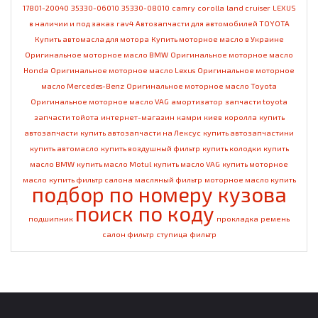
17801-20040
35330-06010
35330-08010
camry
corolla
land cruiser
LEXUS
в наличии и под заказ
rav4
Автозапчасти для автомобилей TOYOTA
Купить автомасла для мотора
Купить моторное масло в Украине
Оригинальное моторное масло BMW
Оригинальное моторное масло
Honda
Оригинальное моторное масло Lexus
Оригинальное моторное
масло Mercedes-Benz
Оригинальное моторное масло Toyota
Оригинальное моторное масло VAG
амортизатор
запчасти toyota
запчасти тойота
интернет-магазин
камри
киев
королла
купить
автозапчасти
купить автозапчасти на Лексус
купить автозапчастини
купить автомасло
купить воздушный фильтр
купить колодки
купить
масло BMW
купить масло Motul
купить масло VAG
купить моторное
масло
купить фильтр салона
масляный фильтр
моторное масло купить
подбор по номеру кузова
поиск по коду
подшипник
прокладка
ремень
салон фильтр
ступица
фильтр