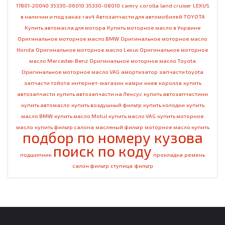
17801-20040
35330-06010
35330-08010
camry
corolla
land cruiser
LEXUS
в наличии и под заказ
rav4
Автозапчасти для автомобилей TOYOTA
Купить автомасла для мотора
Купить моторное масло в Украине
Оригинальное моторное масло BMW
Оригинальное моторное масло
Honda
Оригинальное моторное масло Lexus
Оригинальное моторное
масло Mercedes-Benz
Оригинальное моторное масло Toyota
Оригинальное моторное масло VAG
амортизатор
запчасти toyota
запчасти тойота
интернет-магазин
камри
киев
королла
купить
автозапчасти
купить автозапчасти на Лексус
купить автозапчастини
купить автомасло
купить воздушный фильтр
купить колодки
купить
масло BMW
купить масло Motul
купить масло VAG
купить моторное
масло
купить фильтр салона
масляный фильтр
моторное масло купить
подбор по номеру кузова
поиск по коду
подшипник
прокладка
ремень
салон фильтр
ступица
фильтр