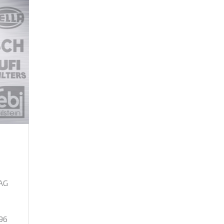
AG
96