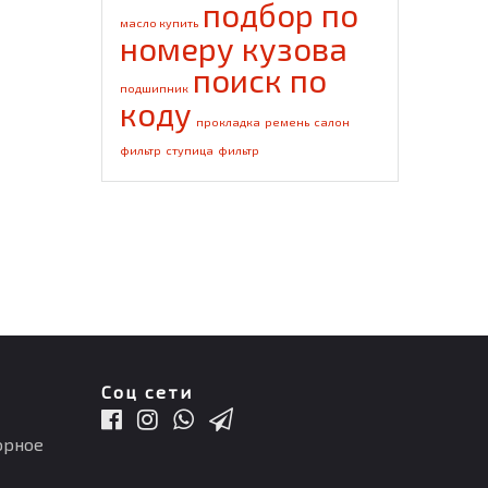
подбор по
масло купить
номеру кузова
поиск по
подшипник
коду
прокладка
ремень
салон
фильтр
ступица
фильтр
Соц сети
орное