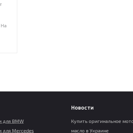
т
 На
Новости
и для BMW
Купить оригинальное мот
и для Mercedes
масло в Украине