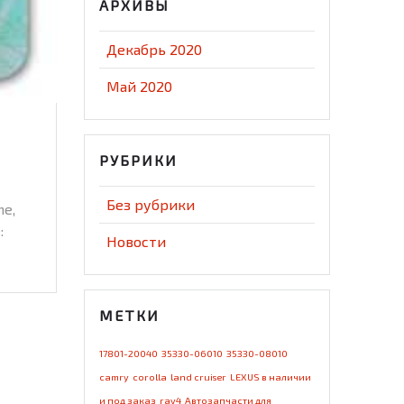
АРХИВЫ
Декабрь 2020
Май 2020
РУБРИКИ
Без рубрики
he,
:
Новости
МЕТКИ
17801-20040
35330-06010
35330-08010
camry
corolla
land cruiser
LEXUS в наличии
и под заказ
rav4
Автозапчасти для