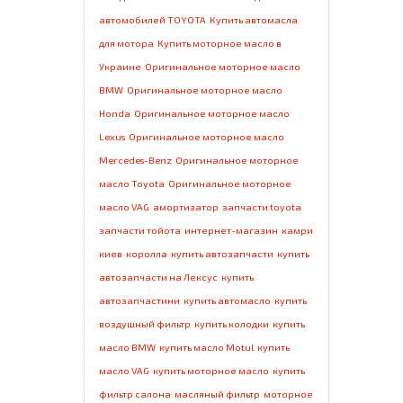
автомобилей TOYOTA
Купить автомасла
для мотора
Купить моторное масло в
Украине
Оригинальное моторное масло
BMW
Оригинальное моторное масло
Honda
Оригинальное моторное масло
Lexus
Оригинальное моторное масло
Mercedes-Benz
Оригинальное моторное
масло Toyota
Оригинальное моторное
масло VAG
амортизатор
запчасти toyota
запчасти тойота
интернет-магазин
камри
киев
королла
купить автозапчасти
купить
автозапчасти на Лексус
купить
автозапчастини
купить автомасло
купить
воздушный фильтр
купить колодки
купить
масло BMW
купить масло Motul
купить
масло VAG
купить моторное масло
купить
фильтр салона
масляный фильтр
моторное