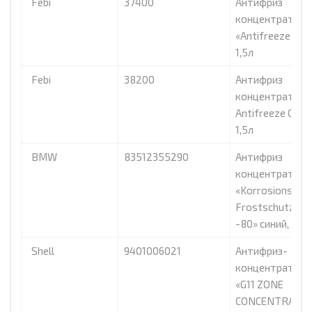
Febi
37400
Антифриз
концентрат Feb
«Antifreeze G12
1,5л
Febi
38200
Антифриз
концентрат Feb
Antifreeze G13 r
1,5л
BMW
83512355290
Антифриз
концентрат B
«Korrosions-
Frostschutzmit
-80» синий, 1,5л
Shell
9401006021
Антифриз-
концентрат She
«G11 ZONE
CONCENTRATE