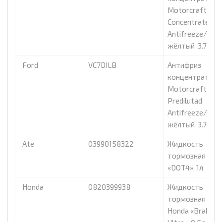
Motorcraft «Go
Concentrated
Antifreeze/Cool
жёлтый 3.78 л
Ford
VC7DILB
Антифриз
концентрат
Motorcraft «Go
Predilutad
Antifreeze/Cool
жёлтый 3.78 л
Ate
03990158322
Жидкость
тормозная ATE
«DOT4», 1л
Honda
0820399938
Жидкость
тормозная dot 
Honda «Brake Fl