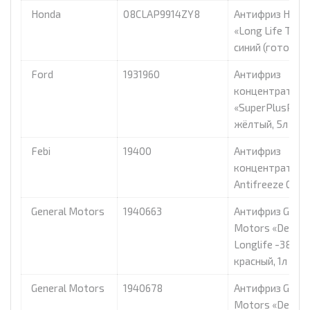
Honda
08CLAP9914ZY8
Антифриз Hond
«Long Life Type
синий (готовый)
Ford
1931960
Антифриз
концентрат Fo
«SuperPlusPre
жёлтый, 5л
Febi
19400
Антифриз
концентрат Feb
Antifreeze G 12+,
General Motors
1940663
Антифриз Gener
Motors «Dex-Co
Longlife -38c»
красный, 1л
General Motors
1940678
Антифриз Gener
Motors «Dex-Co