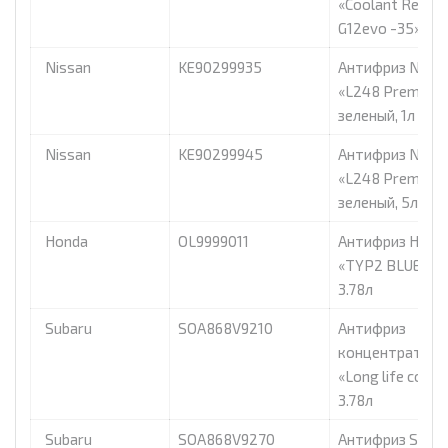
«Coolant Ready 
G12evo -35», 1л
Nissan
KE90299935
Антифриз Nissa
«L248 Premix»
зеленый, 1л
Nissan
KE90299945
Антифриз Nissa
«L248 Premix»
зеленый, 5л
Honda
OL9999011
Антифриз Hond
«TYP2 BLUE» си
3.78л
Subaru
SOA868V9210
Антифриз
концентрат Sub
«Long life coola
3.78л
Subaru
SOA868V9270
Антифриз Subar