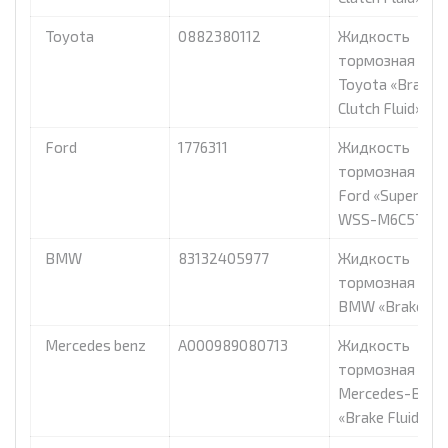
Toyota
0882380112
Жидкость
тормозная dot 
Toyota «Brake 
Clutch Fluid», 1л.
Ford
1776311
Жидкость
тормозная dot 
Ford «Super DO
WSS-M6C57-A2»,
BMW
83132405977
Жидкость
тормозная dot 
BMW «Brake Flui
Mercedes benz
A000989080713
Жидкость
тормозная dot 
Mercedes-Benz
«Brake Fluid Plus