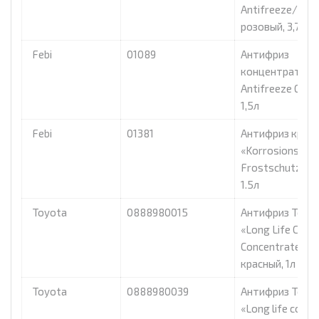
Antifreeze/Coo
розовый, 3,78л
Febi
01089
Антифриз
концентрат Feb
Antifreeze G 11 b
1,5л
Febi
01381
Антифриз крас
«Korrosions-
Frostschutzmitt
1.5л
Toyota
0888980015
Антифриз Toyo
«Long Life Cool
Concentrated»
красный, 1л
Toyota
0888980039
Антифриз Toyo
«Long life coola