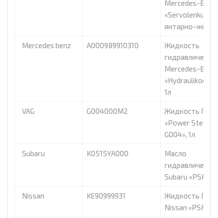
Mercedes-Benz
«Servolenkungs
янтарно-жёлтый,
Mercedes benz
A000989910310
Жидкость
гидравлическа
Mercedes-Benz
«Hydraulikoel Z
1л
VAG
G004000M2
Жидкость ГУР 
«Power Steering
G004», 1л
Subaru
K0515YA000
Масло
гидравлическо
Subaru «PSF Flui
Nissan
KE90999931
Жидкость ГУР
Nissan «PSF», 1