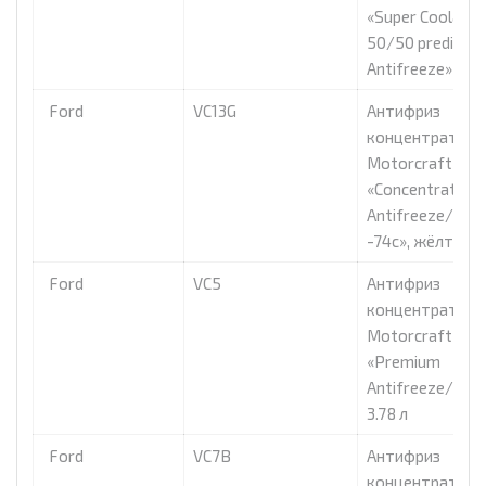
«Super Coolant
50/50 predilute
Antifreeze» , 3.7
Ford
VC13G
Антифриз
концентрат
Motorcraft
«Concentrated
Antifreeze/Coo
-74c», жёлтый 3
Ford
VC5
Антифриз
концентрат
Motorcraft
«Premium
Antifreeze/Cool
3.78 л
Ford
VC7B
Антифриз
концентрат