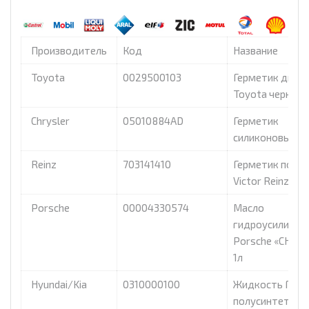
Производитель
Код
Название
Toyota
0029500103
Герметик двиг
Toyota черный,
Chrysler
05010884AD
Герметик
силиконовый M
Reinz
703141410
Герметик подд
Victor Reinz, 70
Porsche
00004330574
Масло
гидроусилителя
Porsche «CHF 2
1л
Hyundai/Kia
0310000100
Жидкость ГУР
полусинтетиче