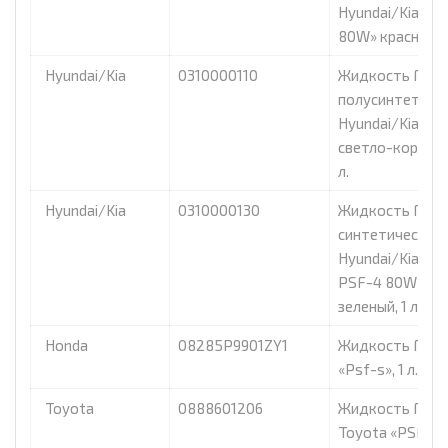
Hyundai/Kia «P
80W» красный, 1
Hyundai/Kia
0310000110
Жидкость ГУР
полусинтетиче
Hyundai/Kia «P
светло-коричне
л.
Hyundai/Kia
0310000130
Жидкость ГУР
синтетическая
Hyundai/Kia «Ul
PSF-4 80W»
зеленый, 1 л
Honda
08285P9901ZY1
Жидкость ГУР 
«Psf-s», 1 л.
Toyota
0888601206
Жидкость ГУР
Toyota «PSF-EH»