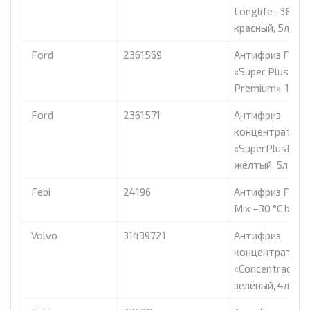
Longlife -38c»
красный, 5л
Ford
2361569
Антифриз Ford
«Super Plus
Premium», 1л.
Ford
2361571
Антифриз
концентрат Fo
«SuperPlusPre
жёлтый, 5л
Febi
24196
Антифриз Febi 
Mix –30 °C blue, 
Volvo
31439721
Антифриз
концентрат Vol
«Concentrad coo
зелёный, 4л