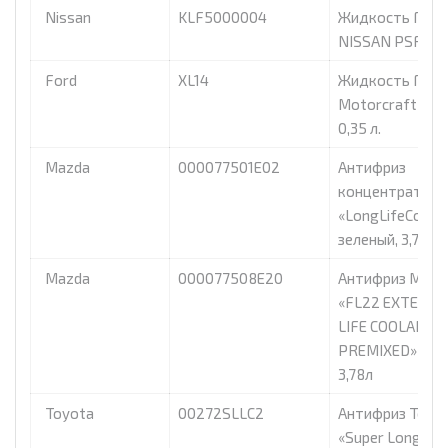
Nissan
KLF5000004
Жидкость ГУР
NISSAN PSF, 4л
Ford
XL14
Жидкость ГУР
Motorcraft «PS
0,35 л.
Mazda
000077501E02
Антифриз
концентрат Ma
«LongLifeCoola
зеленый, 3,78л
Mazda
000077508E20
Антифриз Mazd
«FL22 EXTENDE
LIFE COOLANT
PREMIXED» зеле
3,78л
Toyota
00272SLLC2
Антифриз Toyo
«Super Long Lif