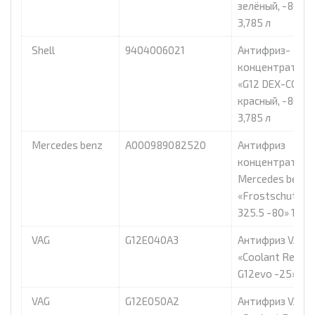
зелёный, -80°C»
3,785 л
Shell
9404006021
Антифриз-
концентрат She
«G12 DEX-COOL
красный, -80°C»
3,785 л
Mercedes benz
A000989082520
Антифриз
концентрат
Mercedes benz
«Frostschutzmi
325.5 -80» 1 л
VAG
G12E040A3
Антифриз VAG
«Coolant Ready 
G12evo -25», 5л
VAG
G12E050A2
Антифриз VAG