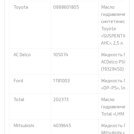
Toyota
0888601805
Масло
гидравлическо
синтетическое
Toyota
«SUSPENTION F
AHC», 2,5 л.
AC Delco
105074
Жидкость ГУР
ACDelco PSF, 0,
(19329450)
Ford
1781003
Жидкость ГУР 
«DP-PS», 1л
Total
202373
Масло
гидравлическо
Total «LHM PLUS
Mitsubishi
4039645
Жидкость ГУР
Mitsubishi «Dia 