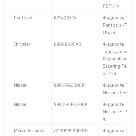
PSF», 1л
Pentosin
601429774
Жидкость ГУР
Pentosin «Titan
11S, 1л
Chrysler
68088485AB
Жидкость
гидроусилител
Mopar «Electric
Steering Fluid»,
0.473л
Nissan
999MPAG000P
Жидкость ГУР
Nissan «PSF» 0,3
Nissan
999MPEPSF00P
Жидкость ГУР
Nissan «E-PSF» 
л.
Mercedes benz
A000989880310
Жидкость ГУР