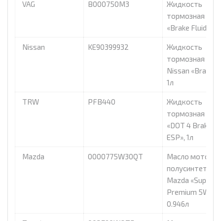
VAG
B000750M3
Жидкость
тормозная dot 
«Brake Fluid», 1л
Nissan
KE90399932
Жидкость
тормозная dot 
Nissan «Brake Fl
1л
TRW
PFB440
Жидкость
тормозная TR
«DOT 4 Brake Fl
ESP», 1л
Mazda
0000775W30QT
Масло моторно
полусинтетиче
Mazda «Super
Premium 5W-30
0.946л