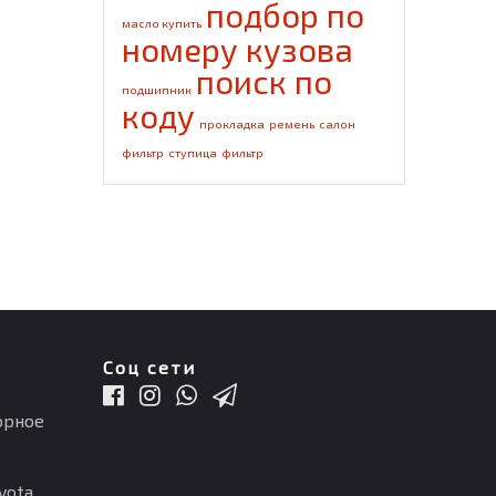
подбор по
масло купить
номеру кузова
поиск по
подшипник
коду
прокладка
ремень
салон
фильтр
ступица
фильтр
Соц сети
орное
ota,