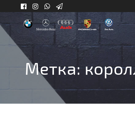
Skip
to
content
Метка:
корол