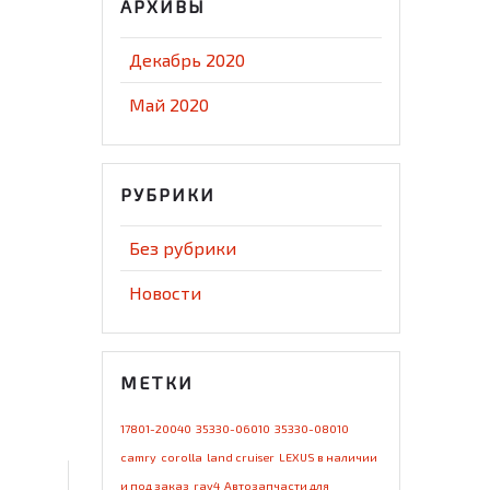
АРХИВЫ
Декабрь 2020
Май 2020
РУБРИКИ
Без рубрики
Новости
МЕТКИ
17801-20040
35330-06010
35330-08010
camry
corolla
land cruiser
LEXUS в наличии
и под заказ
rav4
Автозапчасти для