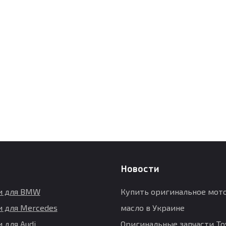
Новости
и для BMW
Купить оригинальное мот
и для Mercedes
масло в Украине
 для Audi
Оригинальные запчасти Toy