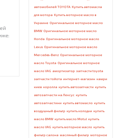
автомобилей TOYOTA
Купить автомасла
для мотора
Купить моторное масло в
Украине
Оригинальное моторное масло
тей
BMW
Оригинальное моторное масло
иже:
Honda
Оригинальное моторное масло
Lexus
Оригинальное моторное масло
Mercedes-Benz
Оригинальное моторное
масло Toyota
Оригинальное моторное
масло VAG
амортизатор
запчасти toyota
запчасти тойота
интернет-магазин
камри
киев
королла
купить автозапчасти
купить
автозапчасти на Лексус
купить
автозапчастини
купить автомасло
купить
воздушный фильтр
купить колодки
купить
масло BMW
купить масло Motul
купить
масло VAG
купить моторное масло
купить
фильтр салона
масляный фильтр
моторное