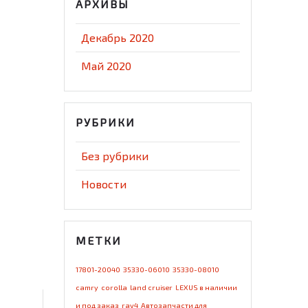
АРХИВЫ
Декабрь 2020
Май 2020
РУБРИКИ
Без рубрики
Новости
МЕТКИ
17801-20040
35330-06010
35330-08010
camry
corolla
land cruiser
LEXUS в наличии
и под заказ
rav4
Автозапчасти для