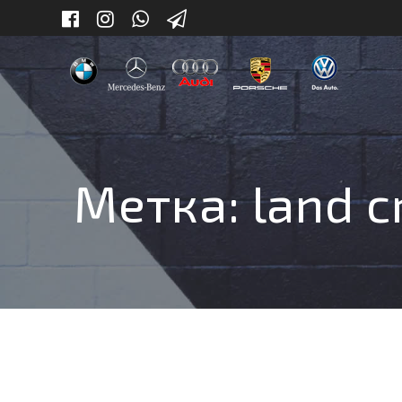
Skip
to
content
Метка:
land c