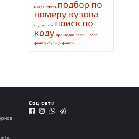
подбор по
масло купить
номеру кузова
поиск по
подшипник
коду
прокладка
ремень
салон
фильтр
ступица
фильтр
Соц сети
орное
ota,