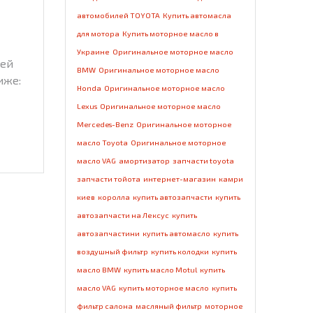
автомобилей TOYOTA
Купить автомасла
для мотора
Купить моторное масло в
Украине
Оригинальное моторное масло
тей
BMW
Оригинальное моторное масло
иже:
Honda
Оригинальное моторное масло
Lexus
Оригинальное моторное масло
Mercedes-Benz
Оригинальное моторное
масло Toyota
Оригинальное моторное
масло VAG
амортизатор
запчасти toyota
запчасти тойота
интернет-магазин
камри
киев
королла
купить автозапчасти
купить
автозапчасти на Лексус
купить
автозапчастини
купить автомасло
купить
воздушный фильтр
купить колодки
купить
масло BMW
купить масло Motul
купить
масло VAG
купить моторное масло
купить
фильтр салона
масляный фильтр
моторное