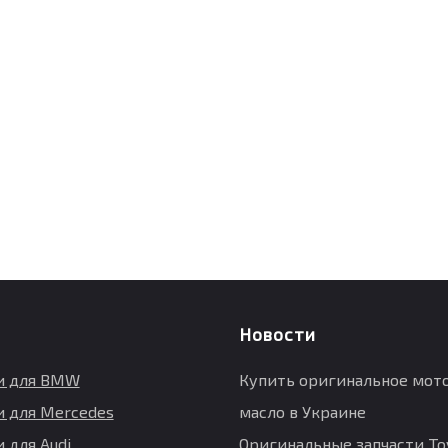
Новости
и для BMW
Купить оригинальное мот
и для Mercedes
масло в Украине
 для Audi
Оригинальные запчасти Toy