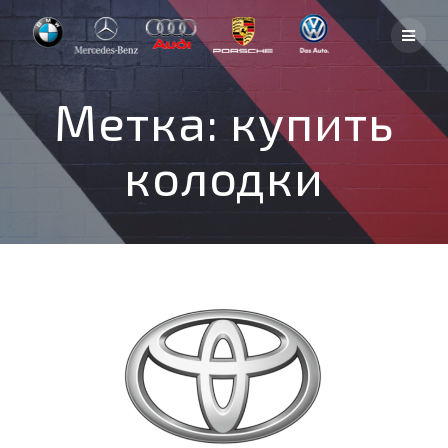
Skip
to
content
Метка:
купить
колодки