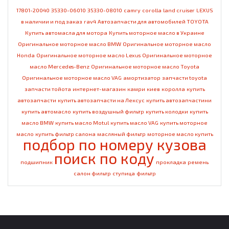
17801-20040
35330-06010
35330-08010
camry
corolla
land cruiser
LEXUS
в наличии и под заказ
rav4
Автозапчасти для автомобилей TOYOTA
Купить автомасла для мотора
Купить моторное масло в Украине
Оригинальное моторное масло BMW
Оригинальное моторное масло
Honda
Оригинальное моторное масло Lexus
Оригинальное моторное
масло Mercedes-Benz
Оригинальное моторное масло Toyota
Оригинальное моторное масло VAG
амортизатор
запчасти toyota
запчасти тойота
интернет-магазин
камри
киев
королла
купить
автозапчасти
купить автозапчасти на Лексус
купить автозапчастини
купить автомасло
купить воздушный фильтр
купить колодки
купить
масло BMW
купить масло Motul
купить масло VAG
купить моторное
масло
купить фильтр салона
масляный фильтр
моторное масло купить
подбор по номеру кузова
поиск по коду
подшипник
прокладка
ремень
салон фильтр
ступица
фильтр