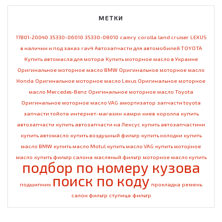
МЕТКИ
17801-20040
35330-06010
35330-08010
camry
corolla
land cruiser
LEXUS
в наличии и под заказ
rav4
Автозапчасти для автомобилей TOYOTA
Купить автомасла для мотора
Купить моторное масло в Украине
Оригинальное моторное масло BMW
Оригинальное моторное масло
Honda
Оригинальное моторное масло Lexus
Оригинальное моторное
масло Mercedes-Benz
Оригинальное моторное масло Toyota
Оригинальное моторное масло VAG
амортизатор
запчасти toyota
запчасти тойота
интернет-магазин
камри
киев
королла
купить
автозапчасти
купить автозапчасти на Лексус
купить автозапчастини
купить автомасло
купить воздушный фильтр
купить колодки
купить
масло BMW
купить масло Motul
купить масло VAG
купить моторное
масло
купить фильтр салона
масляный фильтр
моторное масло купить
подбор по номеру кузова
поиск по коду
подшипник
прокладка
ремень
салон фильтр
ступица
фильтр