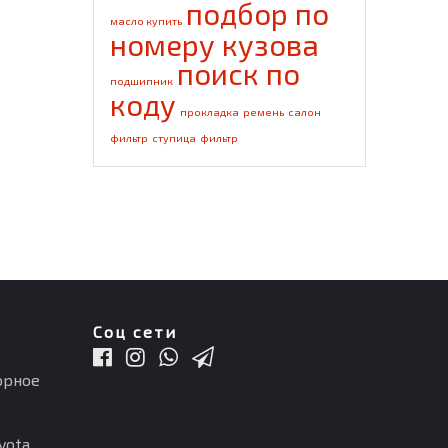
подбор по
масло купить
номеру кузова
поиск по
подшипник
коду
прокладка
ремень
салон
фильтр
ступица
фильтр
Соц сети
орное
ota,