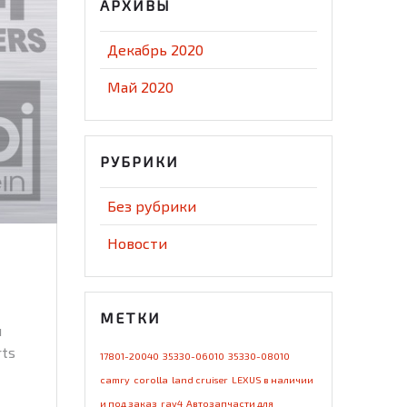
АРХИВЫ
Декабрь 2020
Май 2020
РУБРИКИ
Без рубрики
Новости
МЕТКИ
и
rts
17801-20040
35330-06010
35330-08010
camry
corolla
land cruiser
LEXUS в наличии
и под заказ
rav4
Автозапчасти для