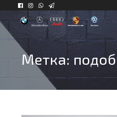
Skip
to
content
Метка:
подоб