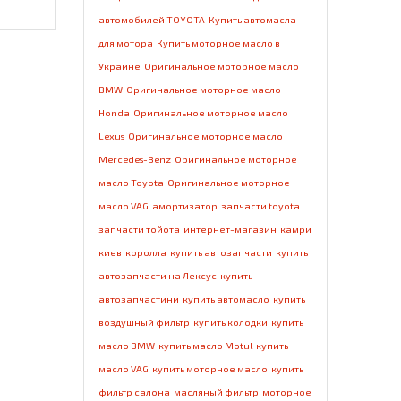
автомобилей TOYOTA
Купить автомасла
для мотора
Купить моторное масло в
Украине
Оригинальное моторное масло
BMW
Оригинальное моторное масло
Honda
Оригинальное моторное масло
Lexus
Оригинальное моторное масло
Mercedes-Benz
Оригинальное моторное
масло Toyota
Оригинальное моторное
масло VAG
амортизатор
запчасти toyota
запчасти тойота
интернет-магазин
камри
киев
королла
купить автозапчасти
купить
автозапчасти на Лексус
купить
автозапчастини
купить автомасло
купить
воздушный фильтр
купить колодки
купить
масло BMW
купить масло Motul
купить
масло VAG
купить моторное масло
купить
фильтр салона
масляный фильтр
моторное