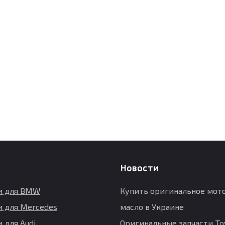
Новости
и для BMW
Купить оригинальное мот
и для Mercedes
масло в Украине
 для Audi
Оригинальные запчасти Toy